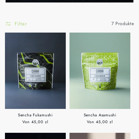
r
i
Filter
7 Produkte
e
:
Sencha Fukamushi
Sencha Asamushi
Normaler
Von
45,00 zl
Normaler
Von
45,00 zl
Preis
Preis