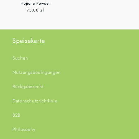
Hojicha Powder
Normaler
75,00 zl
Preis
Speisekarte
Suchen
Nutzungsbedingungen
Rückgaberecht
Datenschutzrichtlinie
B2B
Philosophy