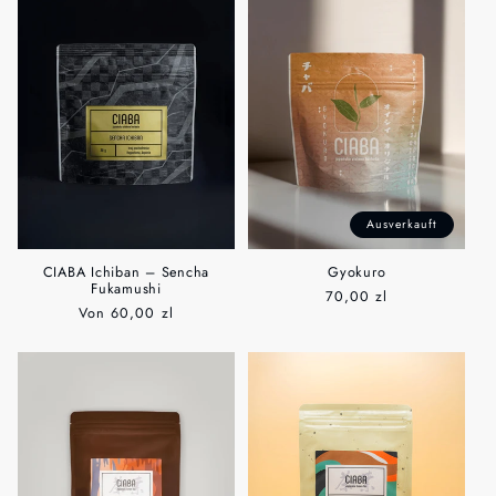
Ausverkauft
CIABA Ichiban – Sencha
Gyokuro
Fukamushi
Normaler
70,00 zl
Normaler
Von
60,00 zl
Preis
Preis