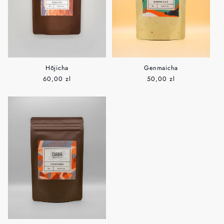
Hōjicha
Genmaicha
Normaler
60,00 zl
Normaler
50,00 zl
Preis
Preis