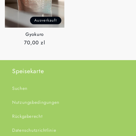
Ausverkauft
Gyokuro
Normaler
70,00 zl
Preis
Speisekarte
Suchen
Nutzungsbedingungen
Rückgaberecht
Datenschutzrichtlinie