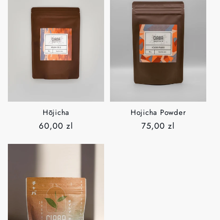
Hōjicha
Hojicha Powder
Normaler
60,00 zl
Normaler
75,00 zl
Preis
Preis