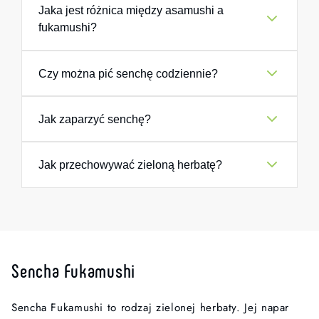
Jaka jest różnica między asamushi a
fukamushi?
Asamushi jest lżejsza, z jaśniejszym i bardziej klarownym
Czy można pić senchę codziennie?
naparem. Fukamushi ma głębszy smak, intensywniejszy
aromat, z lekką zawiesiną.
Tak. Sencha to jedna z najczęściej pitych herbat w
Jak zaparzyć senchę?
Japonii i doskonale nadaje się do codziennego picia.
Użyj około 1-2 g herbaty na filiżankę i zalej wodą o
Jak przechowywać zieloną herbatę?
temperaturze 70/80°C.
Parz przez około 1 minutę, następnie wyjmij zaparzacz.
Przechowuj w chłodnym i suchym miejscu, z dala od
światła. Po otwarciu najlepiej spożyć w ciągu kilku
tygodni.
Sencha Fukamushi
Sencha Fukamushi to rodzaj zielonej herbaty. Jej napar