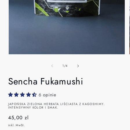
Medien
1
in
von
1
/
4
Modal
öffnen
Sencha Fukamushi
6 opinie
JAPOŃSKA ZIELONA HERBATA LIŚCIASTA Z KAGOSHIMY.
INTENSYWNY KOLOR I SMAK.
Normaler
45,00 zl
Preis
inkl. MwSt.