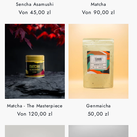
Sencha Asamushi
Matcha
Normaler
Von
45,00 zl
Normaler
Von
90,00 zl
Preis
Preis
Matcha - The Masterpiece
Genmaicha
Normaler
Von
120,00 zl
Normaler
50,00 zl
Preis
Preis