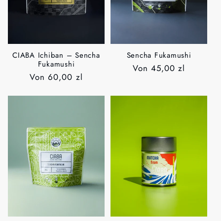
CIABA Ichiban – Sencha
Sencha Fukamushi
Fukamushi
Normaler
Von
45,00 zl
Normaler
Von
60,00 zl
Preis
Preis