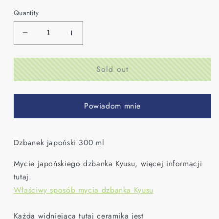
Quantity
Decrease
Increase
quantity
quantity
for
for
Sold out
Banko-
Banko-
Yaki
Yaki
Kyusu
Kyusu
Powiadom mnie
Dzbanek japoński 300 ml
Mycie japońskiego dzbanka Kyusu, więcej informacji
tutaj.
Właściwy sposób mycia dzbanka Kyusu
Każda widniejąca tutaj ceramika jest