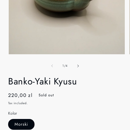
Open
media
1
of
1
/
4
in
modal
Banko-Yaki Kyusu
Regular
220,00 zl
Sold out
price
Tax included.
Kolor
Morski