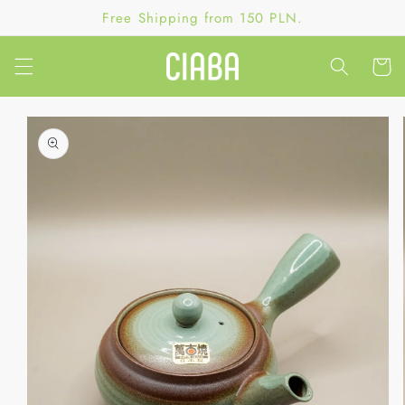
Skip to
Free Shipping from 150 PLN.
content
Cart
Skip to
product
information